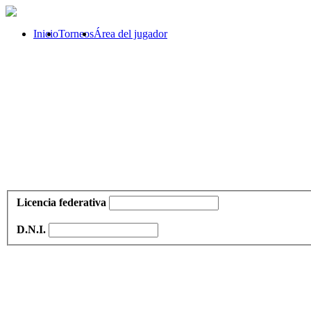
Inicio
Torneos
Área del jugador
Licencia federativa
D.N.I.